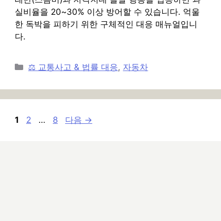
실비율을 20~30% 이상 방어할 수 있습니다. 억울
한 독박을 피하기 위한 구체적인 대응 매뉴얼입니
다.
카
⚖️ 교통사고 & 법률 대응
,
자동차
테
고
리
페
페
페
1
2
…
8
다음
→
이
이
이
지
지
지