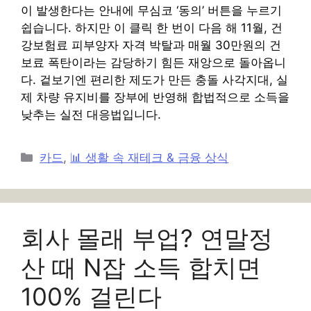
이 발생한다는 안내에 무심코 ‘동의’ 버튼을 누르기
쉽습니다. 하지만 이 클릭 한 번이 다음 해 11월, 건
강보험료 피부양자 자격 박탈과 매월 30만원의 건
보료 폭탄이라는 감당하기 힘든 재앙으로 돌아옵니
다. 겉보기엔 편리한 제도가 만든 충돌 사각지대, 실
제 차량 유지비를 장부에 반영해 합법적으로 소득을
낮추는 실전 대응법입니다.
카
카드
,
📊 생활 속 재테크 & 금융 상식
테
고
리
회사 몰래 부업? 연말정
산 때 N잡 소득 합치면
100% 걸린다