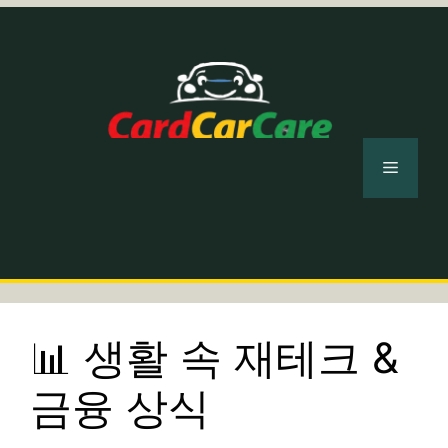
컨
텐
츠
로
건
너
메
뛰
기
뉴
📊 생활 속 재테크 &
금융 상식