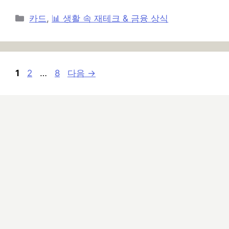
카
카드
,
📊 생활 속 재테크 & 금융 상식
테
고
리
페
페
페
1
2
…
8
다음
→
이
이
이
지
지
지