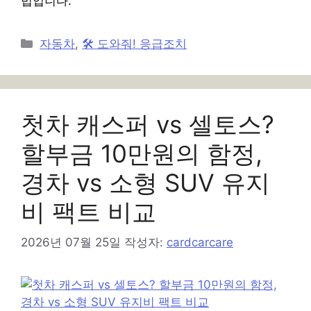
법입니다.
카
자동차
,
🛠️ 도와줘! 응급조치
테
고
리
첫차 캐스퍼 vs 셀토스?
할부금 10만원의 함정,
경차 vs 소형 SUV 유지
비 팩트 비교
2026년 07월 25일
작성자:
cardcarcare