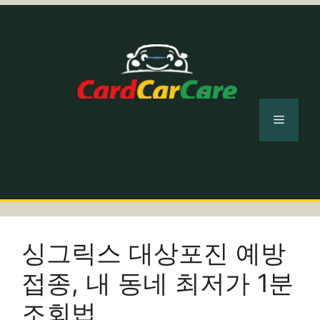
컨
텐
츠
로
건
너
메
뛰
기
뉴
싱그릭스 대상포진 예방
접종, 내 동네 최저가 1분
조회법