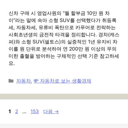
신차 구매 시 영업사원의 “월 할부금 10만 원 차
이”라는 말에 속아 소형 SUV를 선택했다가 취등록
세, 자동차세, 유류비 폭탄으로 카푸어로 전락하는
사회초년생의 금전적 타격을 정리합니다. 경차(캐스
퍼)와 소형 SUV(셀토스)의 실증적인 1년 유지비 차
이를 원 단위로 분석하여 연 200만 원 이상의 무의
미한 출혈을 방어하는 구체적인 선택 기준 참고하세
요.
카
자동차
,
💸 자동차로 보는 생활경제
테
고
리
페
페
페
1
2
…
153
다음
→
이
이
이
지
지
지