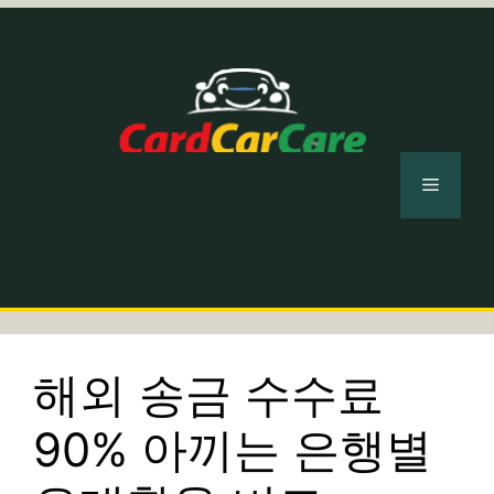
컨
텐
츠
로
건
너
메
뛰
기
뉴
해외 송금 수수료
90% 아끼는 은행별