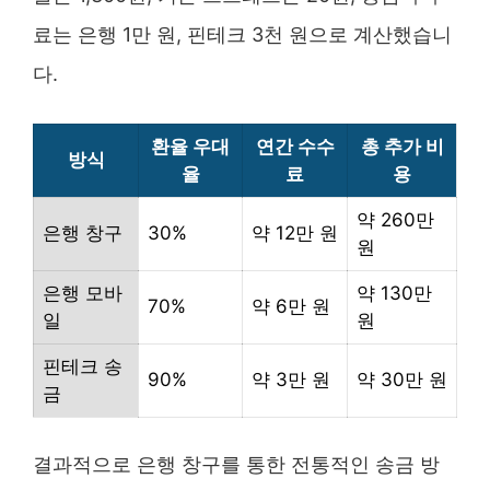
료는 은행 1만 원, 핀테크 3천 원으로 계산했습니
다.
환율 우대
연간 수수
총 추가 비
방식
율
료
용
약 260만
은행 창구
30%
약 12만 원
원
은행 모바
약 130만
70%
약 6만 원
일
원
핀테크 송
90%
약 3만 원
약 30만 원
금
결과적으로 은행 창구를 통한 전통적인 송금 방