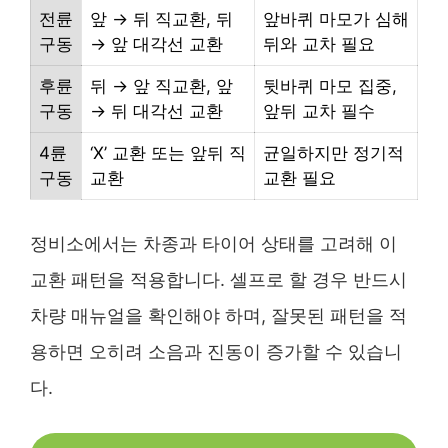
전륜
앞 → 뒤 직교환, 뒤
앞바퀴 마모가 심해
구동
→ 앞 대각선 교환
뒤와 교차 필요
후륜
뒤 → 앞 직교환, 앞
뒷바퀴 마모 집중,
구동
→ 뒤 대각선 교환
앞뒤 교차 필수
4륜
‘X’ 교환 또는 앞뒤 직
균일하지만 정기적
구동
교환
교환 필요
정비소에서는 차종과 타이어 상태를 고려해 이
교환 패턴을 적용합니다. 셀프로 할 경우 반드시
차량 매뉴얼을 확인해야 하며, 잘못된 패턴을 적
용하면 오히려 소음과 진동이 증가할 수 있습니
다.