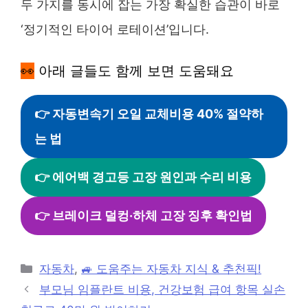
두 가지를 동시에 잡는 가장 확실한 습관이 바로
‘정기적인 타이어 로테이션’입니다.
👀
아래 글들도 함께 보면 도움돼요
👉 자동변속기 오일 교체비용 40% 절약하
는 법
👉 에어백 경고등 고장 원인과 수리 비용
👉 브레이크 덜컹·하체 고장 징후 확인법
카
자동차
,
🚙 도움주는 자동차 지식 & 추천픽!
테
부모님 임플란트 비용, 건강보험 급여 항목 실손
고