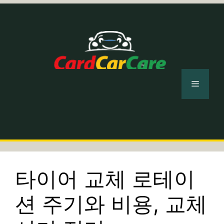
컨
텐
츠
로
건
너
메
뛰
기
뉴
타이어 교체 로테이
션 주기와 비용, 교체