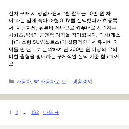
신차 구매 시 영업사원의 “월 할부금 10만 원 차
이”라는 말에 속아 소형 SUV를 선택했다가 취등록
세, 자동차세, 유류비 폭탄으로 카푸어로 전락하는
사회초년생의 금전적 타격을 정리합니다. 경차(캐스
퍼)와 소형 SUV(셀토스)의 실증적인 1년 유지비 차
이를 원 단위로 분석하여 연 200만 원 이상의 무의
미한 출혈을 방어하는 구체적인 선택 기준 참고하세
요.
카
자동차
,
💸 자동차로 보는 생활경제
테
고
리
페
페
페
1
2
…
152
다음
→
이
이
이
지
지
지