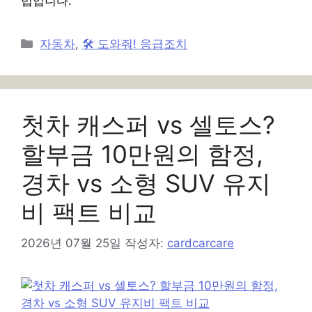
법입니다.
카
자동차
,
🛠️ 도와줘! 응급조치
테
고
리
첫차 캐스퍼 vs 셀토스?
할부금 10만원의 함정,
경차 vs 소형 SUV 유지
비 팩트 비교
2026년 07월 25일
작성자:
cardcarcare