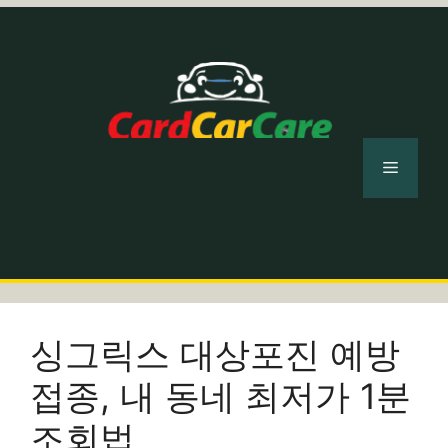
컨
텐
츠
로
건
너
메
뛰
기
뉴
싱그릭스 대상포진 예방
접종, 내 동네 최저가 1분
조회법