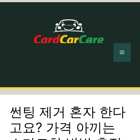
컨
텐
츠
로
건
너
메
뛰
기
뉴
썬팅 제거 혼자 한다
고요? 가격 아끼는