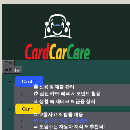
컨
텐
츠
로
건
너
뛰
기
메
뉴
메뉴
Card
🏦 신용 & 대출 관리
💳 실전 카드·혜택 & 포인트 활용
📊 생활 속 재테크 & 금융 상식
Car
⚖️ 교통사고 & 법률 대응
💸 자동차로 보는 생활경제
🚙 도움주는 자동차 지식 & 추천픽!