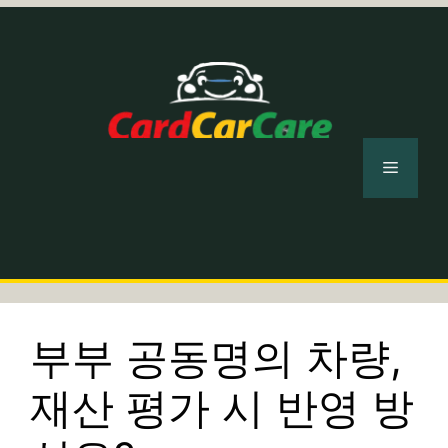
컨
텐
츠
로
건
너
메
뛰
기
뉴
부부 공동명의 차량,
재산 평가 시 반영 방