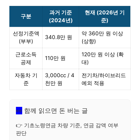
과거 기준
현재 (2026년 기
구분
(2024년)
준)
선정기준액
약 360만 원 이상
340.8만 원
(부부)
(상향)
근로소득
120만 원 이상 (확
110만 원
공제
대)
자동차 기
3,000cc / 4
전기차/하이브리드
준
천만 원
예외 적용
👀
함께 읽으면 돈 버는 글
👉 기초노령연금 차량 기준, 연금 감액 여부
판단