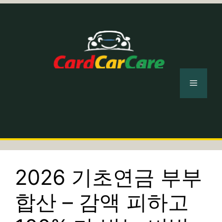
컨
텐
츠
로
건
너
메
뛰
기
뉴
2026 기초연금 부부
합산 – 감액 피하고