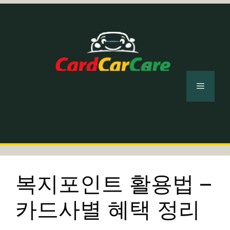
컨
텐
츠
로
건
너
메
뛰
기
뉴
복지포인트 활용법 –
카드사별 혜택 정리