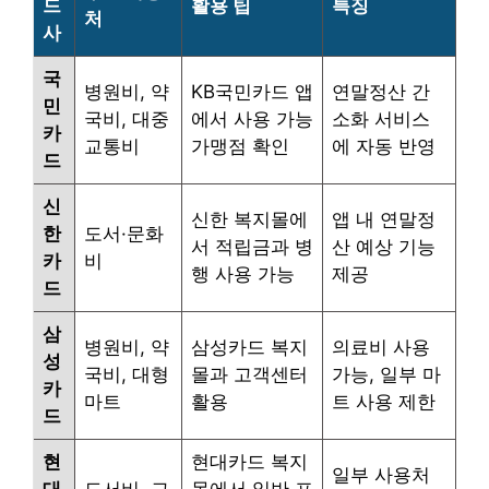
드
활용 팁
특징
처
사
국
병원비, 약
KB국민카드 앱
연말정산 간
민
국비, 대중
에서 사용 가능
소화 서비스
카
교통비
가맹점 확인
에 자동 반영
드
신
신한 복지몰에
앱 내 연말정
한
도서·문화
서 적립금과 병
산 예상 기능
카
비
행 사용 가능
제공
드
삼
병원비, 약
삼성카드 복지
의료비 사용
성
국비, 대형
몰과 고객센터
가능, 일부 마
카
마트
활용
트 사용 제한
드
현
현대카드 복지
일부 사용처
대
도서비, 교
몰에서 일반 포