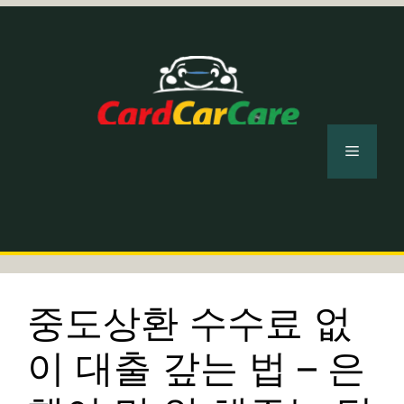
컨
텐
츠
로
건
너
메
뛰
기
뉴
중도상환 수수료 없
이 대출 갚는 법 – 은