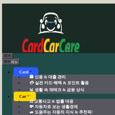
컨
텐
츠
로
건
너
뛰
기
메
뉴
메뉴
Card
🏦 신용 & 대출 관리
💳 실전 카드·혜택 & 포인트 활용
📊 생활 속 재테크 & 금융 상식
Car
⚖️ 교통사고 & 법률 대응
💸 자동차로 보는 생활경제
🚙 도움주는 자동차 지식 & 추천픽!