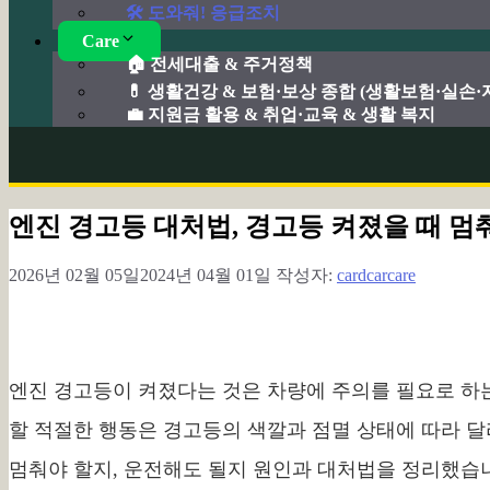
🛠️ 도와줘! 응급조치
Care
🏠 전세대출 & 주거정책
💊 생활건강 & 보험·보상 종합 (생활보험·실손
💼 지원금 활용 & 취업·교육 & 생활 복지
엔진 경고등 대처법, 경고등 켜졌을 때 멈
2026년 02월 05일
2024년 04월 01일
작성자:
cardcarcare
엔진 경고등이 켜졌다는 것은 차량에 주의를 필요로 하
할 적절한 행동은 경고등의 색깔과 점멸 상태에 따라 달
멈춰야 할지, 운전해도 될지 원인과 대처법을 정리했습