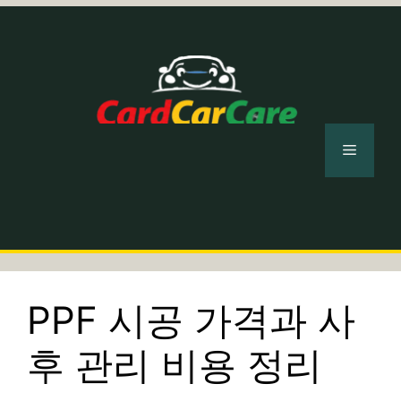
컨
텐
츠
로
건
너
메
뛰
기
뉴
PPF 시공 가격과 사
후 관리 비용 정리