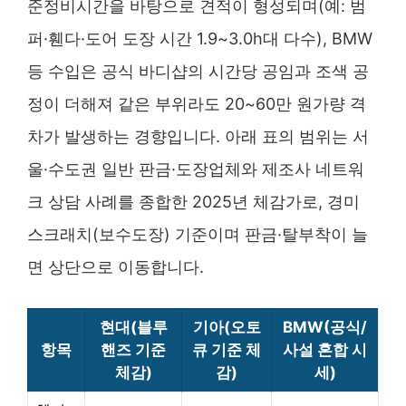
준정비시간을 바탕으로 견적이 형성되며(예: 범
퍼·휀다·도어 도장 시간 1.9~3.0h대 다수), BMW
등 수입은 공식 바디샵의 시간당 공임과 조색 공
정이 더해져 같은 부위라도 20~60만 원가량 격
차가 발생하는 경향입니다. 아래 표의 범위는 서
울·수도권 일반 판금·도장업체와 제조사 네트워
크 상담 사례를 종합한 2025년 체감가로, 경미
스크래치(보수도장) 기준이며 판금·탈부착이 늘
면 상단으로 이동합니다.
현대(블루
기아(오토
BMW(공식/
항목
핸즈 기준
큐 기준 체
사설 혼합 시
체감)
감)
세)