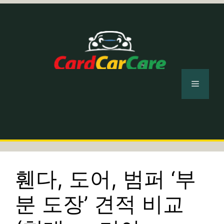
컨
텐
츠
로
건
너
메
뛰
기
뉴
휀다, 도어, 범퍼 ‘부
분 도장’ 견적 비교