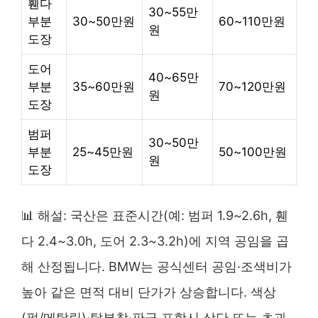
휀다
30~55만
부분
30~50만원
60~110만원
원
도장
도어
40~65만
부분
35~60만원
70~120만원
원
도장
범퍼
30~50만
부분
25~45만원
50~100만원
원
도장
📊 해설: 국산은 표준시간(예: 범퍼 1.9~2.6h, 휀
다 2.4~3.0h, 도어 2.3~3.2h)에 지역 공임을 곱
해 산정됩니다. BMW는 공식센터 공임·조색비가
높아 같은 면적 대비 단가가 상승합니다. 색상
(펄/메탈릭)·탈부착·판금 포함시 상단 또는 초과