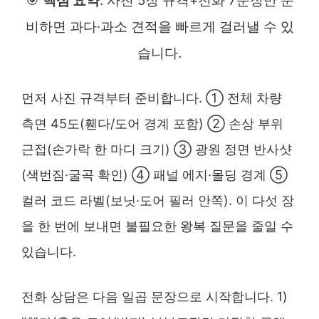
🎯
핵심 요약
: 사진 5장 규격+전화 7문장만 준
비하면 과다·과소 견적을 빠르게 걸러낼 수 있
습니다.
먼저 사진 규격부터 준비합니다. ① 전체 차량
측면 45도(휀다/도어 경계 포함) ② 손상 부위
근접(손가락 한 마디 크기) ③ 광원 정면 반사샷
(색번짐·굴곡 확인) ④ 패널 에지·몰딩 경계 ⑤
컬러 코드 라벨(보닛·도어 필러 안쪽). 이 다섯 장
을 한 번에 보내면 불필요한 왕복 질문을 줄일 수
있습니다.
전화 상담은 다음 일곱 문장으로 시작합니다. 1)