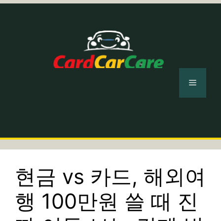
컨
텐
츠
로
건
너
메
뛰
기
뉴
현금 vs 카드, 해외여
행 100만원 쓸 때 진