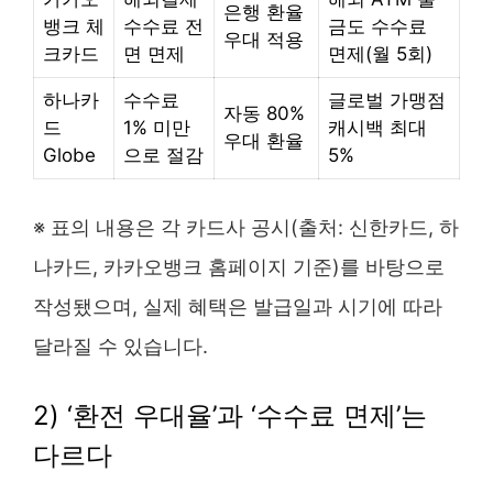
은행 환율
뱅크 체
수수료 전
금도 수수료
우대 적용
크카드
면 면제
면제(월 5회)
하나카
수수료
글로벌 가맹점
자동 80%
드
1% 미만
캐시백 최대
우대 환율
Globe
으로 절감
5%
※ 표의 내용은 각 카드사 공시(출처: 신한카드, 하
나카드, 카카오뱅크 홈페이지 기준)를 바탕으로
작성됐으며, 실제 혜택은 발급일과 시기에 따라
달라질 수 있습니다.
2) ‘환전 우대율’과 ‘수수료 면제’는
다르다