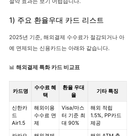
절약 효과는 보기 어렵습니다.
1) 주요 환율우대 카드 리스트
2025년 기준, 해외결제 수수료가 절감되거나 아
예 면제되는 신용카드는 아래와 같습니다.
📊
해외결제 특화 카드 비교표
수수료 혜
환율 우대
카드명
기타 특징
택
율
신한카
해외이용
Visa/마스
해외 적립
드
수수료 면
터 기준 최
1.5%, PP카드
Air1.5
제
대 90%
제공
카카오
해외결제
해외 ATM 출