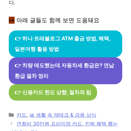
다.
👀
아래 글들도 함께 보면 도움돼요
👉 하나 트래블로그 ATM 출금 방법, 혜택,
일본여행 활용 방법
👉 차량 매도했는데 자동차세 환급은? 연납
환급 절차 정리
👉 신용카드 한도 상향, 절차와 팁
카
카드
,
📊 생활 속 재테크 & 금융 상식
테
연회비 30만원 프리미엄 카드, 진짜 혜택 뽑는
고