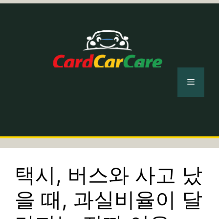
컨
텐
츠
로
건
너
메
뛰
기
뉴
택시, 버스와 사고 났
을 때, 과실비율이 달