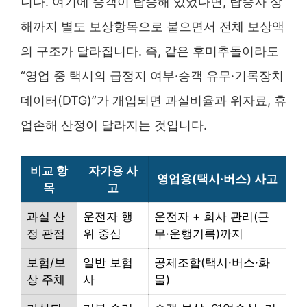
니다. 여기에 승객이 탑승해 있었다면, 탑승자 상
해까지 별도 보상항목으로 붙으면서 전체 보상액
의 구조가 달라집니다. 즉, 같은 후미추돌이라도
“영업 중 택시의 급정지 여부·승객 유무·기록장치
데이터(DTG)”가 개입되면 과실비율과 위자료, 휴
업손해 산정이 달라지는 것입니다.
비교 항
자가용 사
영업용(택시·버스) 사고
목
고
과실 산
운전자 행
운전자 + 회사 관리(근
정 관점
위 중심
무·운행기록)까지
보험/보
일반 보험
공제조합(택시·버스·화
상 주체
사
물)