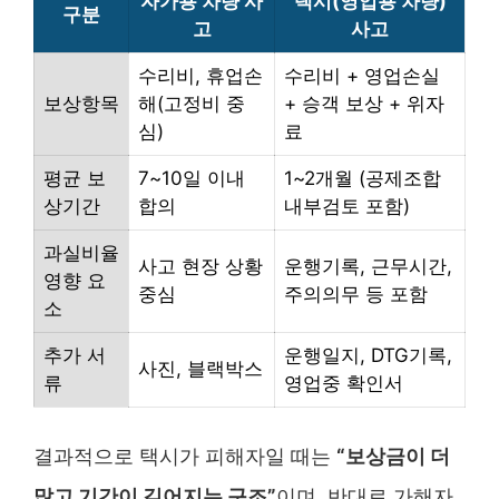
자가용 차량 사
택시(영업용 차량)
구분
고
사고
수리비, 휴업손
수리비 + 영업손실
보상항목
해(고정비 중
+ 승객 보상 + 위자
심)
료
평균 보
7~10일 이내
1~2개월 (공제조합
상기간
합의
내부검토 포함)
과실비율
사고 현장 상황
운행기록, 근무시간,
영향 요
중심
주의의무 등 포함
소
추가 서
운행일지, DTG기록,
사진, 블랙박스
류
영업중 확인서
결과적으로 택시가 피해자일 때는
“보상금이 더
많고 기간이 길어지는 구조”
이며, 반대로 가해자