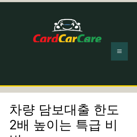
컨
텐
츠
로
건
너
메
뛰
기
뉴
차량 담보대출 한도
2배 높이는 특급 비