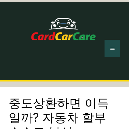
컨
텐
츠
로
건
너
메
뛰
기
뉴
중도상환하면 이득
일까? 자동차 할부