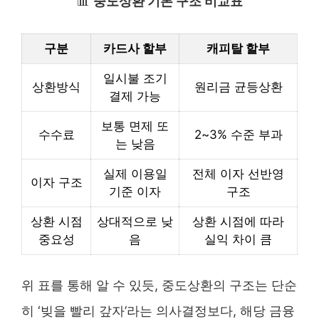
📊
중도상환 기본 구조 비교표
구분
카드사 할부
캐피탈 할부
일시불 조기
상환방식
원리금 균등상환
결제 가능
보통 면제 또
수수료
2~3% 수준 부과
는 낮음
실제 이용일
전체 이자 선반영
이자 구조
기준 이자
구조
상환 시점
상대적으로 낮
상환 시점에 따라
중요성
음
실익 차이 큼
위 표를 통해 알 수 있듯, 중도상환의 구조는 단순
히 ‘빚을 빨리 갚자’라는 의사결정보다, 해당 금융