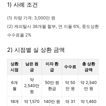
1) 사례 조건
(1) 차량 가격: 3,000만 원
(2) 캐피탈사 36개월 할부, 연 이율 6%, 중도상환
수수료율 2%
2) 시점별 실 상환 금액
상환
남은 원
이자 환
총 상환
수수료
시점
금
급
금액
약
6개
50만 원
약 50
약 2,540
2,540만
월
환급
만 원
만 원
원
18개
약 1,570
140만 원
약 31
약 1,460