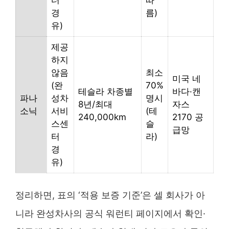
경
름)
유)
제공
하지
않음
최소
미국 네
(완
70%
테슬라 차종별
바다·캔
파나
성차
명시
8년/최대
자스
소닉
서비
(테
240,000km
2170 공
스센
슬
급망
터
라)
경
유)
정리하면, 표의 ‘적용 보증 기준’은 셀 회사가 아
니라 완성차사의 공식 워런티 페이지에서 확인·