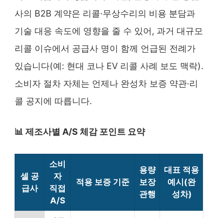
사의 B2B 계약은 리콜·무상수리의 비용 분담과
기술 대응 속도에 영향을 줄 수 있어, 과거 대규모
리콜 이슈에서 공급사 명이 함께 언급된 전례가
있습니다(예: 현대 코나 EV 리콜 사례 보도 맥락).
소비자 절차 자체는 언제나 완성차 보증 약관·리
콜 공지에 따릅니다.
📊 제조사별 A/S 체감 포인트 요약
소비
용량
대표 적용
셀 공
자
적용 보증 기준
보장
예시(완
급사
직접
관행
성차)
A/S