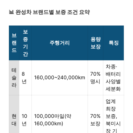
📊 완성차 브랜드별 보증 조건 요약
보
브
증
용량
랜
주행거리
특징
기
보장
드
간
차종·
테
8
70%
배터리
슬
160,000~240,000km
년
명시
사양별
라
세분화
업계
최장
현
10
100,000마일(약
70%
보증,
대
년
160,000km)
보장
북미시
장 기