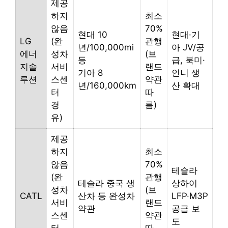
제공
하지
최소
않음
70%
현대 10
현대·기
LG
(완
관행
년/100,000mi
아 JV/공
에너
성차
(브
등
급, 북미·
지솔
서비
랜드
기아 8
인니 생
루션
스센
약관
년/160,000km
산 확대
터
따
경
름)
유)
제공
하지
최소
않음
70%
테슬라
(완
관행
테슬라 중국 생
상하이
성차
(브
CATL
산차 등 완성차
LFP·M3P
서비
랜드
약관
공급 보
스센
약관
도
터
따