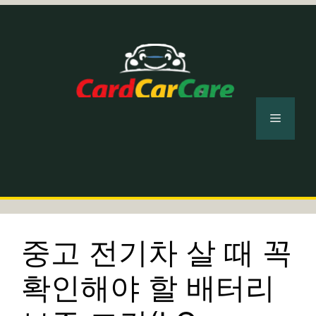
컨
텐
츠
로
건
너
메
뛰
기
뉴
중고 전기차 살 때 꼭
확인해야 할 배터리