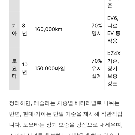
준
EV6,
기
8
70%
니로
160,000km
아
년
명시
EV 등
적용
bZ4X
토
70%
기준,
10
요
150,000마일
유지
장기
년
타
설계
보증
강조
정리하면, 테슬라는 차종별·배터리별로 나뉘는
반면, 현대·기아는 단일 기준을 제시해 직관적입
니다. 토요타는 장기 보증을 강점으로 내세우며,