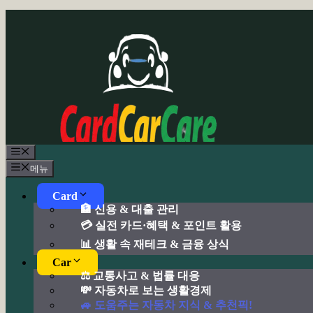
컨
텐
츠
로
건
너
뛰
기
메
뉴
메뉴
Card
🏦 신용 & 대출 관리
💳 실전 카드·혜택 & 포인트 활용
📊 생활 속 재테크 & 금융 상식
Car
⚖️ 교통사고 & 법률 대응
💸 자동차로 보는 생활경제
🚙 도움주는 자동차 지식 & 추천픽!