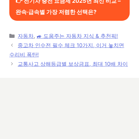
👉 전기차 충전 요금제 2025년 최신 비교 –
완속·급속별 가장 저렴한 선택은?
카
자동차
,
🚙 도움주는 자동차 지식 & 추천픽!
테
중고차 인수전 필수 체크 10가지, 이거 놓치면
고
수리비 폭탄!
리
교통사고 상해등급별 보상금표, 최대 10배 차이