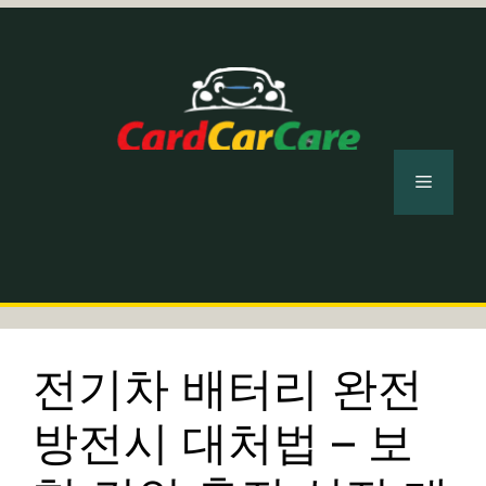
컨
텐
츠
로
건
너
메
뛰
기
뉴
전기차 배터리 완전
방전시 대처법 – 보