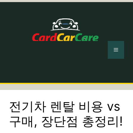
컨
텐
츠
로
건
너
메
뛰
기
뉴
전기차 렌탈 비용 vs
구매, 장단점 총정리!