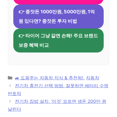
👉 종잣돈 1000만원, 5000만원, 1억
원 있다면? 종잣돈 투자 비법
👉 타이어 그냥 갈면 손해! 주요 브랜드
보증 혜택 비교
카
🚙 도움주는 자동차 지식 & 추천픽!
,
자동차
테
전기차 충전기 선택 방법, 잘못하면 배터리 수명
고
반토막
리
전기차 집밥 설치, ‘이것’ 모르면 생돈 200만 원
날린다