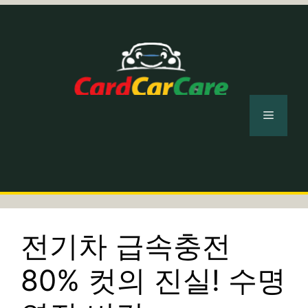
컨
텐
츠
로
건
너
메
뛰
기
뉴
전기차 급속충전
80% 컷의 진실! 수명