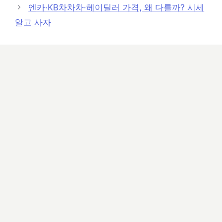
엔카·KB차차차·헤이딜러 가격, 왜 다를까? 시세
알고 사자