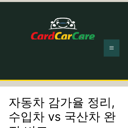
컨
텐
츠
로
건
너
메
뛰
기
뉴
자동차 감가율 정리,
수입차 vs 국산차 완