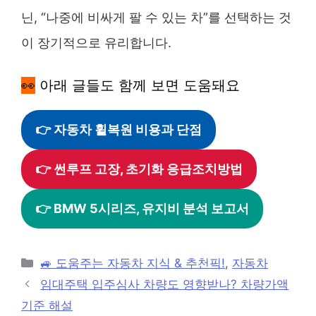
닌, “나중에 비싸게 팔 수 있는 차”를 선택하는 것
이 장기적으로 유리합니다.
👀
아래 글들도 함께 보면 도움돼요
👉 자동차 휠복원 비용과 단점
👉 썬루프 고장, 초기화 응급조치방법
👉 BMW 5시리즈, 유지비 분석 보고서
카
🚙 도움주는 자동차 지식 & 추천픽!
,
자동차
테
임대주택 입주심사 차량도 영향받나? 차량가액
고
기준 해설
리