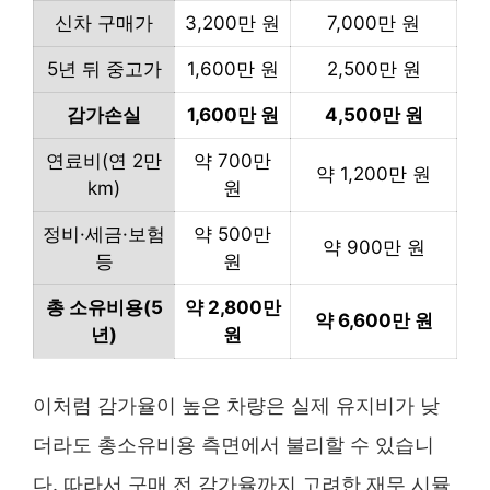
신차 구매가
3,200만 원
7,000만 원
5년 뒤 중고가
1,600만 원
2,500만 원
감가손실
1,600만 원
4,500만 원
연료비(연 2만
약 700만
약 1,200만 원
km)
원
정비·세금·보험
약 500만
약 900만 원
등
원
총 소유비용(5
약 2,800만
약 6,600만 원
년)
원
이처럼 감가율이 높은 차량은 실제 유지비가 낮
더라도 총소유비용 측면에서 불리할 수 있습니
다. 따라서 구매 전 감가율까지 고려한 재무 시뮬