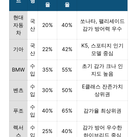
드
형
율
율
현대
국
쏘나타, 팰리세이드
자동
20%
40%
산
감가 방어력 우수
차
국
K5, 스포티지 인기
기아
22%
42%
산
모델 중심
수
초기 감가 크나 인
BMW
35%
55%
입
지도 높음
수
E클래스 잔존가치
벤츠
30%
50%
입
상위권
수
푸조
40%
65%
감가율 최상위권
입
렉서
수
감가 방어 우수한
25%
40%
스
입
하이브리드 중심