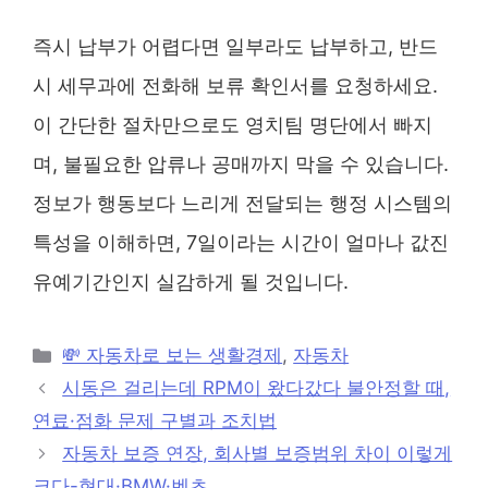
즉시 납부가 어렵다면 일부라도 납부하고, 반드
시 세무과에 전화해 보류 확인서를 요청하세요.
이 간단한 절차만으로도 영치팀 명단에서 빠지
며, 불필요한 압류나 공매까지 막을 수 있습니다.
정보가 행동보다 느리게 전달되는 행정 시스템의
특성을 이해하면, 7일이라는 시간이 얼마나 값진
유예기간인지 실감하게 될 것입니다.
카
💸 자동차로 보는 생활경제
,
자동차
테
시동은 걸리는데 RPM이 왔다갔다 불안정할 때,
고
연료·점화 문제 구별과 조치법
리
자동차 보증 연장, 회사별 보증범위 차이 이렇게
크다-현대·BMW·벤츠