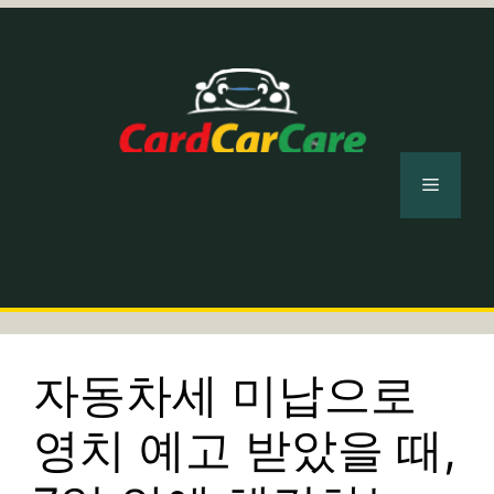
컨
텐
츠
로
건
너
메
뛰
기
뉴
자동차세 미납으로
영치 예고 받았을 때,