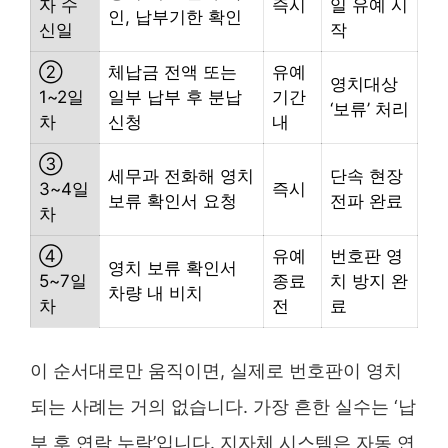
자 수
즉시
일 유예 시
인, 납부기한 확인
신일
작
②
체납금 전액 또는
유예
영치대상
1~2일
일부 납부 후 분납
기간
‘보류’ 처리
차
신청
내
③
세무과 전화해 영치
단속 현장
3~4일
즉시
보류 확인서 요청
전파 완료
차
④
유예
번호판 영
영치 보류 확인서
5~7일
종료
치 방지 완
차량 내 비치
차
전
료
이 순서대로만 움직이면, 실제로 번호판이 영치
되는 사례는 거의 없습니다. 가장 흔한 실수는 ‘납
부 후 연락 누락’입니다. 지자체 시스템은 자동 연