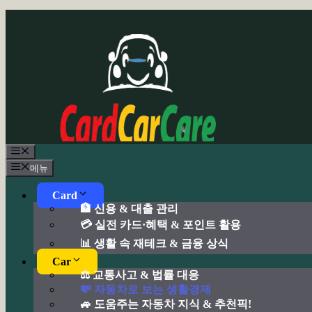
컨
텐
츠
로
건
너
뛰
기
메
뉴
메뉴
Card
🏦 신용 & 대출 관리
💳 실전 카드·혜택 & 포인트 활용
📊 생활 속 재테크 & 금융 상식
Car
⚖️ 교통사고 & 법률 대응
💸 자동차로 보는 생활경제
🚙 도움주는 자동차 지식 & 추천픽!