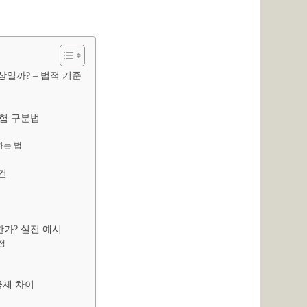
상일까? – 법적 기준
보험 구분법
하는 법
건
한가? 실전 예시
정
공제 차이