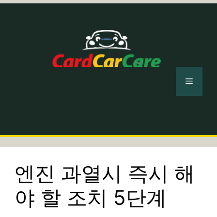
컨
텐
츠
로
건
너
메
뛰
기
뉴
엔진 과열시 즉시 해
야 할 조치 5단계