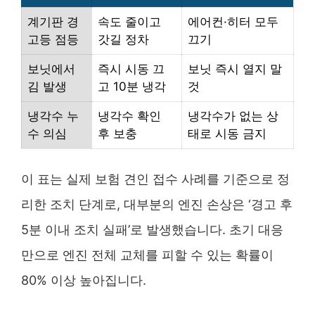
계기판 경
속도 줄이고
에어컨·히터 모두
고등 점등
갓길 정차
끄기
보닛에서
즉시 시동 끄
보닛 즉시 열지 말
김 발생
고 10분 냉각
것
냉각수 누
냉각수 확인
냉각수가 없는 상
수 의심
후 보충
태로 시동 금지
이 표는 실제 보험 견인 접수 사례를 기준으로 정
리한 조치 단계로, 대부분의 엔진 손상은 ‘경고 후
5분 이내 조치 실패’로 발생했습니다. 초기 대응
만으로 엔진 전체 교체를 피할 수 있는 확률이
80% 이상 높아집니다.