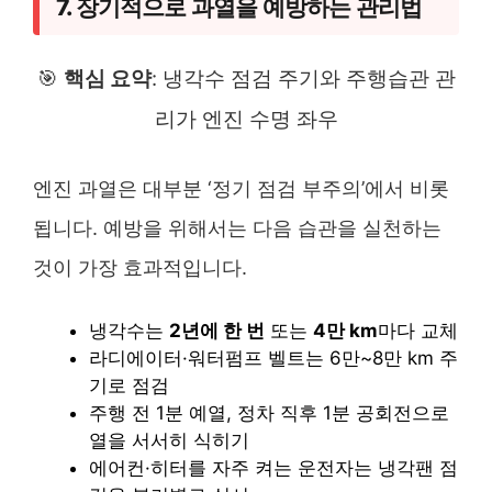
7. 장기적으로 과열을 예방하는 관리법
🎯
핵심 요약
: 냉각수 점검 주기와 주행습관 관
리가 엔진 수명 좌우
엔진 과열은 대부분 ‘정기 점검 부주의’에서 비롯
됩니다. 예방을 위해서는 다음 습관을 실천하는
것이 가장 효과적입니다.
냉각수는
2년에 한 번
또는
4만 km
마다 교체
라디에이터·워터펌프 벨트는 6만~8만 km 주
기로 점검
주행 전 1분 예열, 정차 직후 1분 공회전으로
열을 서서히 식히기
에어컨·히터를 자주 켜는 운전자는 냉각팬 점