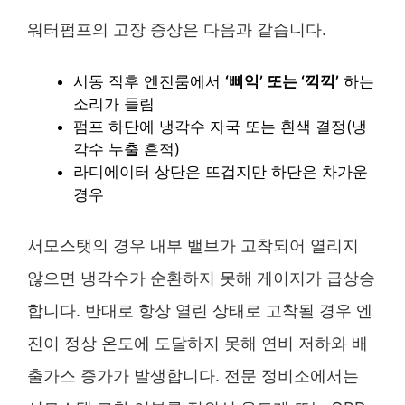
워터펌프의 고장 증상은 다음과 같습니다.
시동 직후 엔진룸에서
‘삐익’ 또는 ‘끽끽’
하는
소리가 들림
펌프 하단에 냉각수 자국 또는 흰색 결정(냉
각수 누출 흔적)
라디에이터 상단은 뜨겁지만 하단은 차가운
경우
서모스탯의 경우 내부 밸브가 고착되어 열리지
않으면 냉각수가 순환하지 못해 게이지가 급상승
합니다. 반대로 항상 열린 상태로 고착될 경우 엔
진이 정상 온도에 도달하지 못해 연비 저하와 배
출가스 증가가 발생합니다. 전문 정비소에서는