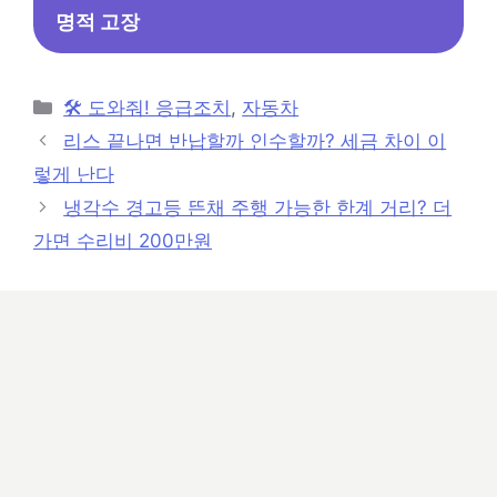
명적 고장
카
🛠️ 도와줘! 응급조치
,
자동차
테
리스 끝나면 반납할까 인수할까? 세금 차이 이
고
렇게 난다
리
냉각수 경고등 뜬채 주행 가능한 한계 거리? 더
가면 수리비 200만원