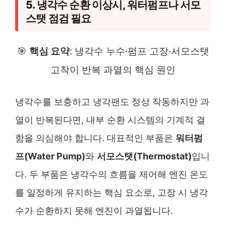
5. 냉각수 순환 이상시, 워터펌프나 서모
스탯 점검 필요
🎯
핵심 요약
: 냉각수 누수·펌프 고장·서모스탯
고착이 반복 과열의 핵심 원인
냉각수를 보충하고 냉각팬도 정상 작동하지만 과
열이 반복된다면, 내부 순환 시스템의 기계적 결
함을 의심해야 합니다. 대표적인 부품은
워터펌
프(Water Pump)
와
서모스탯(Thermostat)
입니
다. 두 부품은 냉각수의 흐름을 제어해 엔진 온도
를 일정하게 유지하는 핵심 요소로, 고장 시 냉각
수가 순환하지 못해 엔진이 과열됩니다.