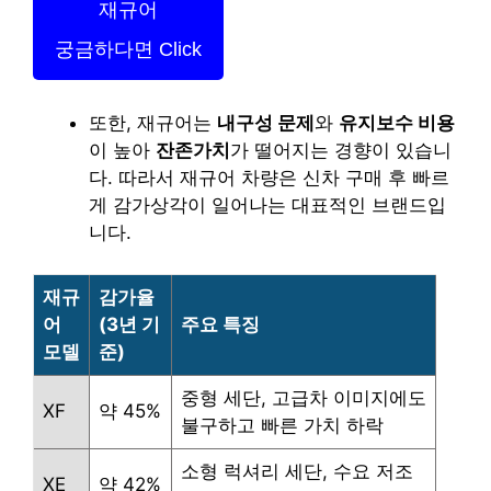
재규어
궁금하다면 Click
또한, 재규어는
내구성 문제
와
유지보수 비용
이 높아
잔존가치
가 떨어지는 경향이 있습니
다. 따라서 재규어 차량은 신차 구매 후 빠르
게 감가상각이 일어나는 대표적인 브랜드입
니다.
재규
감가율
어
(3년 기
주요 특징
모델
준)
중형 세단, 고급차 이미지에도
XF
약 45%
불구하고 빠른 가치 하락
소형 럭셔리 세단, 수요 저조
XE
약 42%