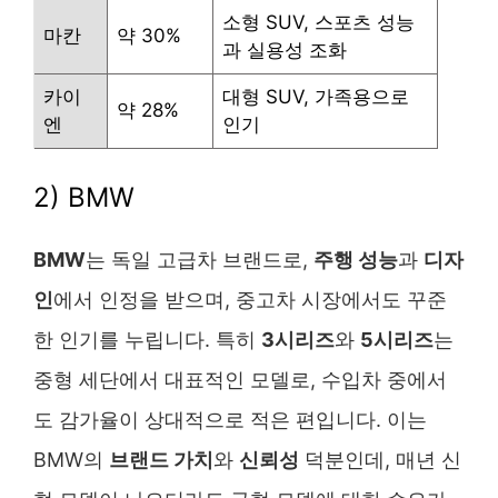
소형 SUV, 스포츠 성능
마칸
약 30%
과 실용성 조화
카이
대형 SUV, 가족용으로
약 28%
엔
인기
2) BMW
BMW
는 독일 고급차 브랜드로,
주행 성능
과
디자
인
에서 인정을 받으며, 중고차 시장에서도 꾸준
한 인기를 누립니다. 특히
3시리즈
와
5시리즈
는
중형 세단에서 대표적인 모델로, 수입차 중에서
도 감가율이 상대적으로 적은 편입니다. 이는
BMW의
브랜드 가치
와
신뢰성
덕분인데, 매년 신