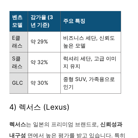
벤츠
감가율 (3
주요 특징
모델
년 기준)
E클
비즈니스 세단, 신뢰도
약 29%
래스
높은 모델
S클
럭셔리 세단, 고급 이미
약 32%
래스
지 유지
중형 SUV, 가족용으로
GLC
약 30%
인기
4) 렉서스 (Lexus)
렉서스
는 일본의 프리미엄 브랜드로,
신뢰성과
내구성
면에서 높은 평가를 받고 있습니다. 특히