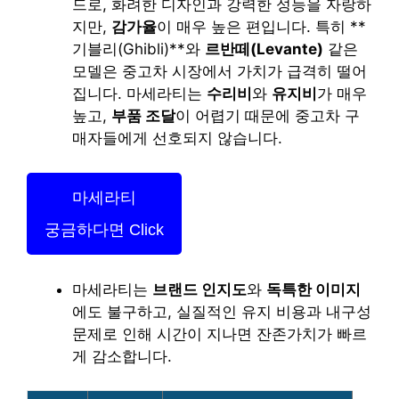
드로, 화려한 디자인과 강력한 성능을 자랑하
지만,
감가율
이 매우 높은 편입니다. 특히 **
기블리(Ghibli)**와
르반떼(Levante)
같은
모델은 중고차 시장에서 가치가 급격히 떨어
집니다. 마세라티는
수리비
와
유지비
가 매우
높고,
부품 조달
이 어렵기 때문에 중고차 구
매자들에게 선호되지 않습니다.
마세라티
궁금하다면 Click
마세라티는
브랜드 인지도
와
독특한 이미지
에도 불구하고, 실질적인 유지 비용과 내구성
문제로 인해 시간이 지나면 잔존가치가 빠르
게 감소합니다.