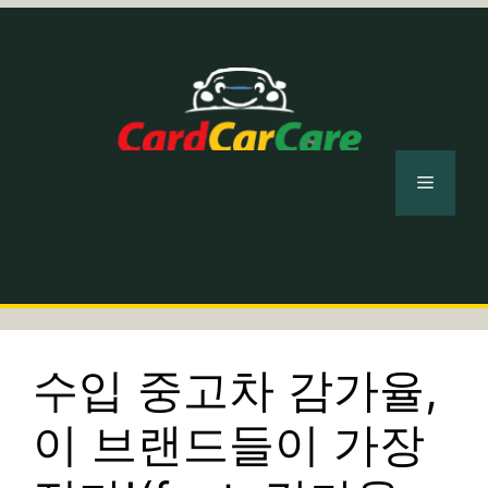
컨
텐
츠
로
건
너
메
뛰
기
뉴
수입 중고차 감가율,
이 브랜드들이 가장