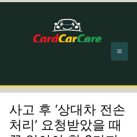
컨
텐
츠
로
건
너
메
뛰
기
뉴
사고 후 ‘상대차 전손
처리’ 요청받았을 때