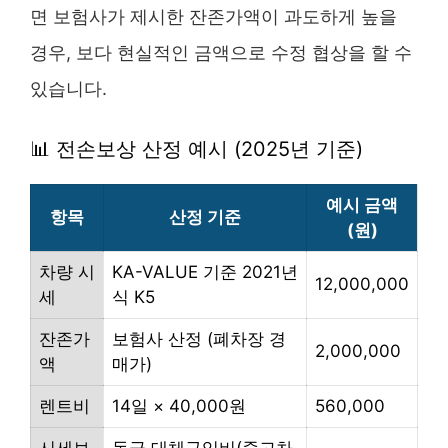
면 보험사가 제시한 잔존가액이 과도하게 높을
경우, 보다 현실적인 금액으로 수정 협상을 할 수
있습니다.
📊 전손보상 산정 예시 (2025년 기준)
예시 금액
항목
산정 기준
(원)
차량 시
KA-VALUE 기준 2021년
12,000,000
세
식 K5
잔존가
보험사 산정 (폐차장 경
2,000,000
액
매가)
렌트비
14일 × 40,000원
560,000
시세보
동급 대체구입비(중고차