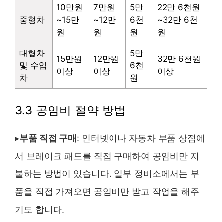
10만원
7만원
5만
22만 6천원
중형차
~15만
~12만
6천
~32만 6천
원
원
원
원
대형차
5만
15만원
12만원
32만 6천원
및 수입
6천
이상
이상
이상
차
원
3.3 공임비 절약 방법
▸
부품 직접 구매
: 인터넷이나 자동차 부품 상점에
서 브레이크 패드를 직접 구매하여 공임비만 지
불하는 방법이 있습니다. 일부 정비소에서는 부
품을 직접 가져오면 공임비만 받고 작업을 해주
기도 합니다​.