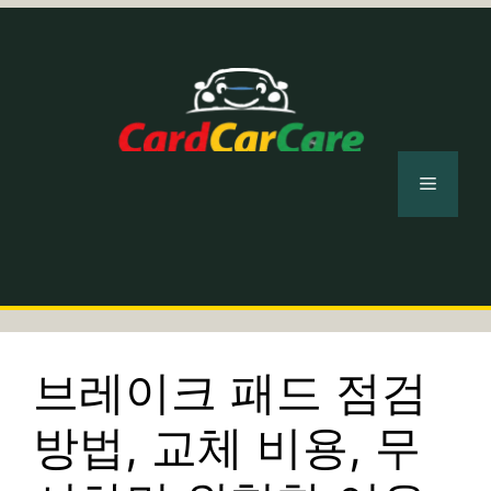
컨
텐
츠
로
건
너
메
뛰
기
뉴
브레이크 패드 점검
방법, 교체 비용, 무