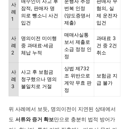
매수인이 사고 후
운행자 추정
판매자 무
사
잠적, 판매자 명
번복 인정
혐의, 실
례
의로 뺑소니 사건
(양도증명서
제 운전자
1
입건
제출)
입건
매매사실통
사
명의이전 미이행
과태료 3
보서 제출로
례
중 과태료·세금
건 중 2건
소급 정정 인
2
체납 누적
취소
정
상법 제732
사
사고 후 보험금
조 위반으로
보험금 지
례
청구했으나 명의
계약 무효 판
급 불가
3
불일치로 거절
정
위 사례에서 보듯, 명의이전이 지연된 상태에서
도
서류와 증거 확보
만으로 충분히 법적 방어가