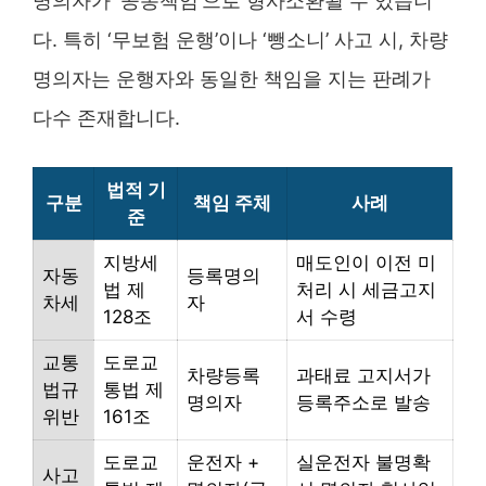
명의자가 ‘공동책임’으로 형사소환될 수 있습니
다. 특히 ‘무보험 운행’이나 ‘뺑소니’ 사고 시, 차량
명의자는 운행자와 동일한 책임을 지는 판례가
다수 존재합니다.
법적 기
구분
책임 주체
사례
준
지방세
매도인이 이전 미
자동
등록명의
법 제
처리 시 세금고지
차세
자
128조
서 수령
교통
도로교
차량등록
과태료 고지서가
법규
통법 제
명의자
등록주소로 발송
위반
161조
도로교
운전자 +
실운전자 불명확
사고