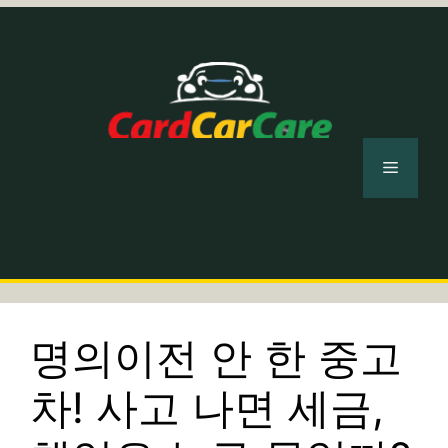
컨
텐
츠
로
건
너
메
뛰
기
뉴
명의이전 안 한 중고
차! 사고 나면 세금,