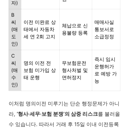
자)
B
씨
이전 미완료 상
매매사실
체납으로 신
(매
태에서 자동차
통보서로
용불량 등록
도
세 연 2회 고지
소급정정
인)
C
즉시 임시
씨
명의 이전 전
무보험운전
운행허가
(매
보험 미가입 상
형사처벌 및
로 예방 가
수
태 운행
면허정지
능
인)
이처럼 명의이전 미루기는 단순 행정문제가 아니
라,
‘형사·세무·보험 분쟁’의 삼중 리스크
를 불러올
수 있습니다. 따라서 거래 후 15일 이내 이전등록