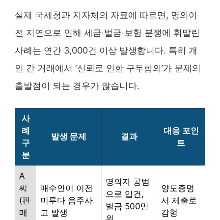
실제 국세청과 지자체의 자료에 따르면, 명의이
전 지연으로 인해 세금·벌금·보험 분쟁에 휘말린
사례는 연간 3,000건 이상 발생합니다. 특히 개
인 간 거래에서 ‘신뢰로 인한 구두합의’가 문제의
출발점이 되는 경우가 많습니다.
사
례
대응 포인
발생 문제
결과
구
트
분
A
명의자 공범
씨
매수인이 이전
양도증명
으로 입건,
(판
미루다 음주사
서 제출로
벌금 500만
매
고 발생
감형
원