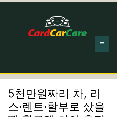
컨
텐
츠
로
건
너
메
뛰
기
뉴
5천만원짜리 차, 리
스·렌트·할부로 샀을