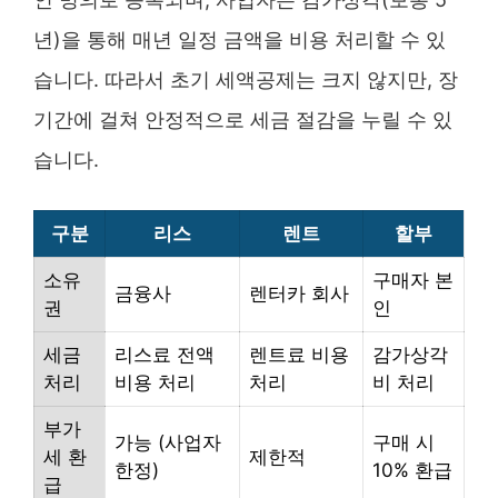
년)을 통해 매년 일정 금액을 비용 처리할 수 있
습니다. 따라서 초기 세액공제는 크지 않지만, 장
기간에 걸쳐 안정적으로 세금 절감을 누릴 수 있
습니다.
구분
리스
렌트
할부
소유
구매자 본
금융사
렌터카 회사
권
인
세금
리스료 전액
렌트료 비용
감가상각
처리
비용 처리
처리
비 처리
부가
가능 (사업자
구매 시
세 환
제한적
한정)
10% 환급
급