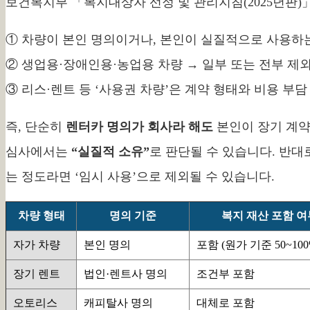
보건복지부 「복지대상자 선정 및 관리지침(2025년판)
① 차량이 본인 명의이거나, 본인이 실질적으로 사용하는
② 생업용·장애인용·농업용 차량 → 일부 또는 전부 제
③ 리스·렌트 등 ‘사용권 차량’은 계약 형태와 비용 부담
즉, 단순히
렌터카 명의가 회사라 해도
본인이 장기 계약
심사에서는
“실질적 소유”
로 판단될 수 있습니다. 반대
는 정도라면 ‘임시 사용’으로 제외될 수 있습니다.
차량 형태
명의 기준
복지 재산 포함 여
자가 차량
본인 명의
포함 (원가 기준 50~100
장기 렌트
법인·렌트사 명의
조건부 포함
오토리스
캐피탈사 명의
대체로 포함