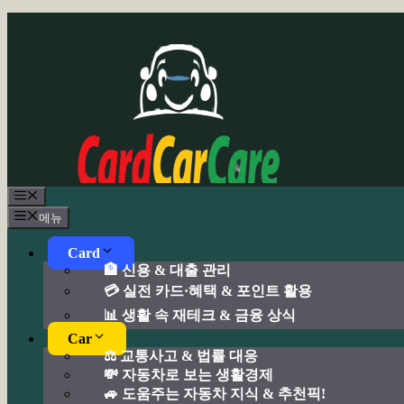
컨
텐
츠
로
건
너
뛰
기
메
뉴
메뉴
Card
🏦 신용 & 대출 관리
💳 실전 카드·혜택 & 포인트 활용
📊 생활 속 재테크 & 금융 상식
Car
⚖️ 교통사고 & 법률 대응
💸 자동차로 보는 생활경제
🚙 도움주는 자동차 지식 & 추천픽!