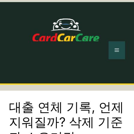
컨
텐
츠
로
건
너
메
뛰
기
뉴
대출 연체 기록, 언제
지워질까? 삭제 기준