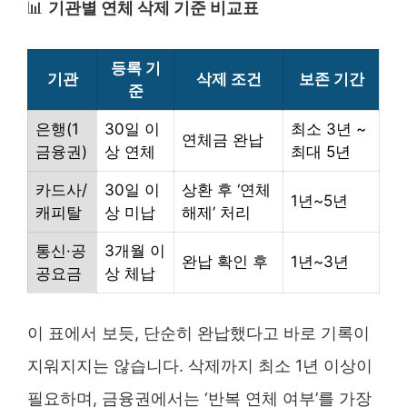
📊
기관별 연체 삭제 기준 비교표
등록 기
기관
삭제 조건
보존 기간
준
은행(1
30일 이
최소 3년 ~
연체금 완납
금융권)
상 연체
최대 5년
카드사/
30일 이
상환 후 ‘연체
1년~5년
캐피탈
상 미납
해제’ 처리
통신·공
3개월 이
완납 확인 후
1년~3년
공요금
상 체납
이 표에서 보듯, 단순히 완납했다고 바로 기록이
지워지지는 않습니다. 삭제까지 최소 1년 이상이
필요하며, 금융권에서는 ‘반복 연체 여부’를 가장